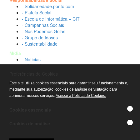
Responsabilidade Social
- Solidariedade.ponto.com
- Plateia Social
- Escola de Informática – CIT
- Campanhas Sociais
- Nós Podemos Goiás
- Grupo de Idosos
- Sustentabilidade
Mídia
- Notícias
- Vídeos Institucionais
- Idtech na TV
Preferências de Cookies
Contato
Este site utiliza cookies essenciais para garantir seu funcionamento e,
- Fale conosco
mediante sua autorização, cookies de análise de visitação para
- Trabalhe conosco
aprimorar nossos serviços.
Acesse a Política de Cookies.
- Sala de imprensa
© IDTECH, Hospital Estadual Alberto Rassi/HGG,
Cookies essenciais
Hemocentro de Goiás - TODOS OS DIREITOS
RESERVADOS
Cookies de análise