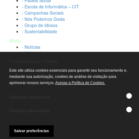
- Plateia Social
- Escola de Informática – CIT
- Campanhas Sociais
- Nós Podemos Goiás
- Grupo de Idosos
- Sustentabilidade
Mídia
- Notícias
- Vídeos Institucionais
- Idtech na TV
Preferências de Cookies
Contato
Este site utiliza cookies essenciais para garantir seu funcionamento e,
- Fale conosco
mediante sua autorização, cookies de análise de visitação para
- Trabalhe conosco
aprimorar nossos serviços.
Acesse a Política de Cookies.
- Sala de imprensa
© IDTECH, Hospital Estadual Alberto Rassi/HGG,
Cookies essenciais
Hemocentro de Goiás - TODOS OS DIREITOS
RESERVADOS
Cookies de análise
Salvar preferências