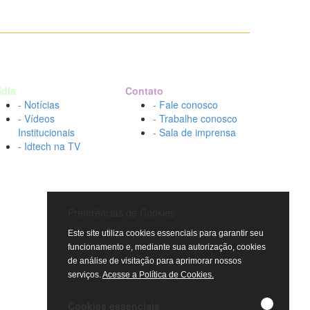
ídia
Contato
- Notícias
- Fale conosco
- Vídeos
- Trabalhe conosco
Institucionais
- Sala de imprensa
- Idtech na TV
Preferências de Cookies
Este site utiliza cookies essenciais para garantir seu
funcionamento e, mediante sua autorização, cookies
de análise de visitação para aprimorar nossos
serviços.
Acesse a Política de Cookies.
Cookies essenciais