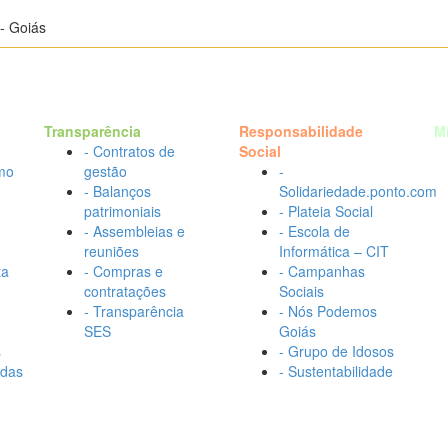
- Goiás
Transparência
Responsabilidade
M
- Contratos de
Social
mo
gestão
-
- Balanços
Solidariedade.ponto.com
patrimoniais
- Plateia Social
- Assembleias e
- Escola de
reuniões
Informática – CIT
ta
- Compras e
- Campanhas
contratações
Sociais
- Transparência
- Nós Podemos
SES
Goiás
s
- Grupo de Idosos
adas
- Sustentabilidade