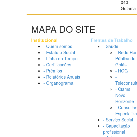
040
Goiânia 
MAPA DO SITE
Institucional
Frentes de Trabalho
- Quem somos
- Saúde
- Estatuto Social
- Rede He
- Linha do Tempo
Pública de
- Certificações
Goiás
- Prêmios
- HGG
- Relatórios Anuais
-
- Organograma
Teleconsul
- Ciams
Novo
Horizonte
- Consulta
Especializ
- Serviço Social
- Capacitação
profissional