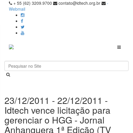
+ 55 (62) 3209.9700
contato@idtech.org.br
-
Webmail
Toggle
navigati
23/12/2011 - 22/12/2011 -
Idtech vence licitação para
gerenciar o HGG - Jornal
Anhanguera 1ª Edição (TV