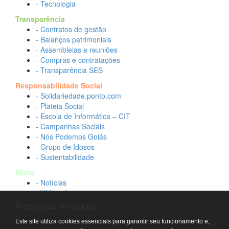
- Tecnologia
Transparência
- Contratos de gestão
- Balanços patrimoniais
- Assembleias e reuniões
- Compras e contratações
- Transparência SES
Responsabilidade Social
- Solidariedade.ponto.com
- Plateia Social
- Escola de Informática – CIT
- Campanhas Sociais
- Nós Podemos Goiás
- Grupo de Idosos
- Sustentabilidade
Mídia
- Notícias
- Vídeos Institucionais
- Idtech na TV
Preferências de Cookies
Contato
Este site utiliza cookies essenciais para garantir seu funcionamento e,
- Fale conosco