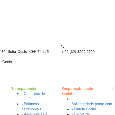
º 60, Setor Oeste, CEP 74.115-
+ 55 (62) 3209.9700
- Goiás
Transparência
Responsabilidade
M
- Contratos de
Social
mo
gestão
-
- Balanços
Solidariedade.ponto.com
patrimoniais
- Plateia Social
- Assembleias e
- Escola de