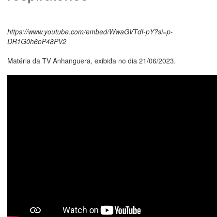
https://www.youtube.com/embed/WwaGVTdI-pY?si=p-
DR1G0h6oP48PV2
Matéria da TV Anhanguera, exibida no dia 21/06/2023.