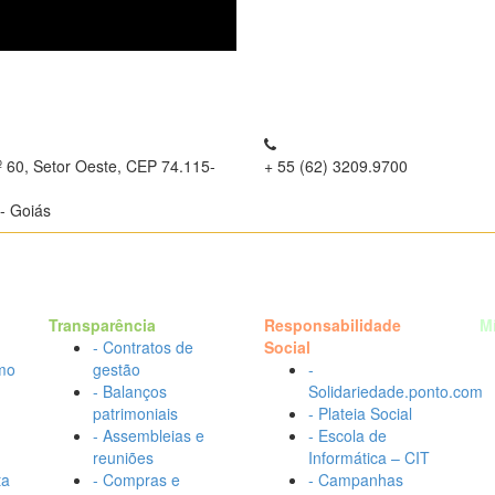
º 60, Setor Oeste, CEP 74.115-
+ 55 (62) 3209.9700
- Goiás
Transparência
Responsabilidade
M
- Contratos de
Social
mo
gestão
-
- Balanços
Solidariedade.ponto.com
patrimoniais
- Plateia Social
- Assembleias e
- Escola de
reuniões
Informática – CIT
ta
- Compras e
- Campanhas