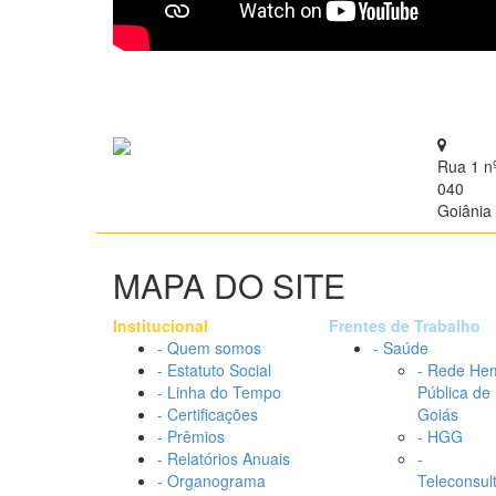
Rua 1 n
040
Goiânia 
MAPA DO SITE
Institucional
Frentes de Trabalho
- Quem somos
- Saúde
- Estatuto Social
- Rede He
- Linha do Tempo
Pública de
- Certificações
Goiás
- Prêmios
- HGG
- Relatórios Anuais
-
- Organograma
Teleconsul