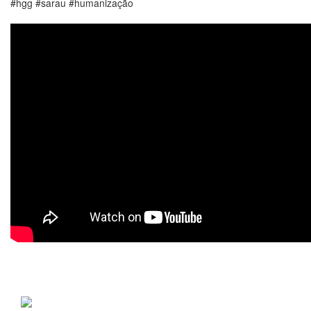
#hgg #sarau #humanização