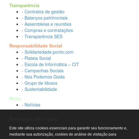
Transparência
- Contratos de gestão
- Balanços patrimoniais
- Assembleias e reuniões
- Compras e contratações
- Transparência SES
Responsabilidade Social
- Solidariedade.ponto.com
- Plateia Social
- Escola de Informática – CIT
- Campanhas Sociais
- Nós Podemos Goiás
- Grupo de Idosos
- Sustentabilidade
Mídia
- Notícias
- Vídeos Institucionais
- Idtech na TV
Preferências de Cookies
Contato
Este site utiliza cookies essenciais para garantir seu funcionamento e,
- Fale conosco
mediante sua autorização, cookies de análise de visitação para
- Trabalhe conosco