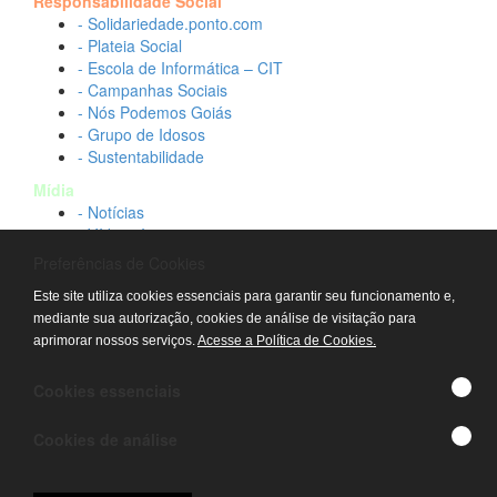
Responsabilidade Social
- Solidariedade.ponto.com
- Plateia Social
- Escola de Informática – CIT
- Campanhas Sociais
- Nós Podemos Goiás
- Grupo de Idosos
- Sustentabilidade
Mídia
- Notícias
- Vídeos Institucionais
- Idtech na TV
Preferências de Cookies
Contato
Este site utiliza cookies essenciais para garantir seu funcionamento e,
- Fale conosco
mediante sua autorização, cookies de análise de visitação para
- Trabalhe conosco
aprimorar nossos serviços.
Acesse a Política de Cookies.
- Sala de imprensa
© IDTECH, Hospital Estadual Alberto Rassi/HGG,
Cookies essenciais
Hemocentro de Goiás - TODOS OS DIREITOS
RESERVADOS
Cookies de análise