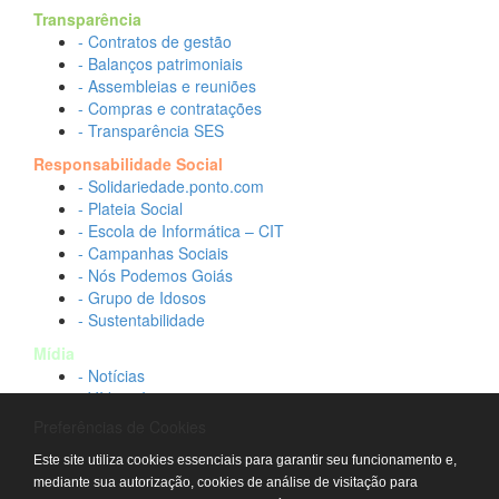
Transparência
- Contratos de gestão
- Balanços patrimoniais
- Assembleias e reuniões
- Compras e contratações
- Transparência SES
Responsabilidade Social
- Solidariedade.ponto.com
- Plateia Social
- Escola de Informática – CIT
- Campanhas Sociais
- Nós Podemos Goiás
- Grupo de Idosos
- Sustentabilidade
Mídia
- Notícias
- Vídeos Institucionais
- Idtech na TV
Preferências de Cookies
Contato
Este site utiliza cookies essenciais para garantir seu funcionamento e,
- Fale conosco
mediante sua autorização, cookies de análise de visitação para
- Trabalhe conosco