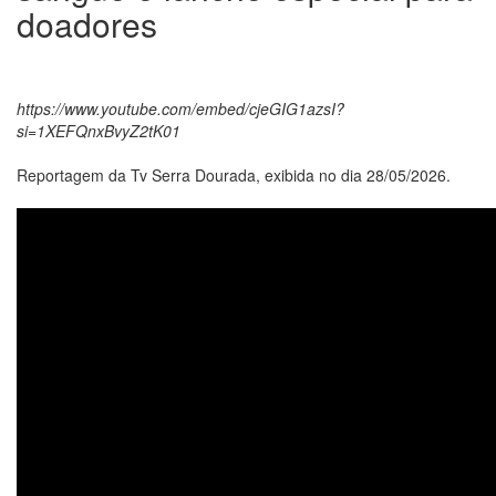
doadores
https://www.youtube.com/embed/cjeGIG1azsI?
si=1XEFQnxBvyZ2tK01
Reportagem da Tv Serra Dourada, exibida no dia 28/05/2026.