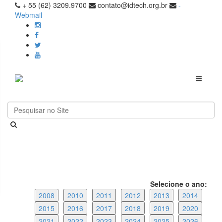
+ 55 (62) 3209.9700
contato@idtech.org.br
-
Webmail
Toggle
navigati
Selecione o ano:
2008
2010
2011
2012
2013
2014
2015
2016
2017
2018
2019
2020
2021
2022
2023
2024
2025
2026