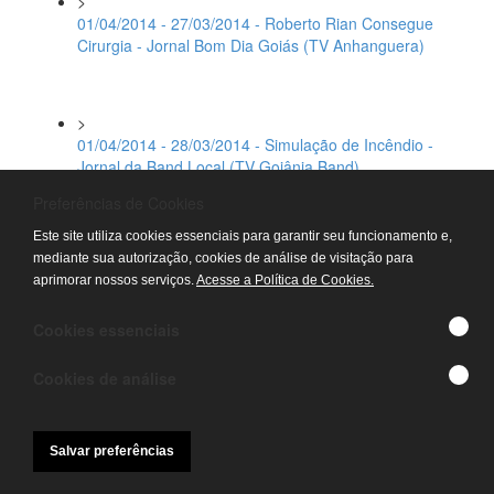
>
01/04/2014 - 27/03/2014 - Roberto Rian Consegue
Cirurgia - Jornal Bom Dia Goiás (TV Anhanguera)
>
01/04/2014 - 28/03/2014 - Simulação de Incêndio -
Jornal da Band Local (TV Goiânia Band)
Preferências de Cookies
Este site utiliza cookies essenciais para garantir seu funcionamento e,
>
mediante sua autorização, cookies de análise de visitação para
01/04/2014 - 28/03/2014 - Simulação de Incêndio -
aprimorar nossos serviços.
Acesse a Política de Cookies.
Jornal Goiás Record (TV Record)
Cookies essenciais
>
Cookies de análise
01/04/2014 - 29/03/2014 - Simulação de Incêndio -
Jornal da Fonte (TV Fonte da Vida)
Salvar preferências
>