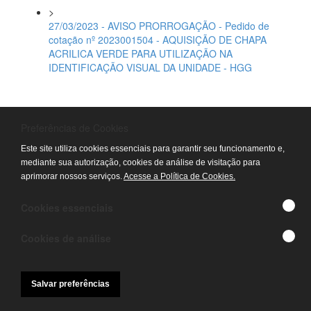
>
27/03/2023 - AVISO PRORROGAÇÃO - Pedido de
cotação nº 2023001504 - AQUISIÇÃO DE CHAPA
ACRILICA VERDE PARA UTILIZAÇÃO NA
IDENTIFICAÇÃO VISUAL DA UNIDADE - HGG
>
Preferências de Cookies
27/03/2023 - PEDIDO COTAÇÃO ELETRÔNICA -
Processo 2023000724 - AQUISIÇÃO DE MATERIAL
Este site utiliza cookies essenciais para garantir seu funcionamento e,
PARA HEMODINÂMICA - CONECTOR Y - 3 MESES -
mediante sua autorização, cookies de análise de visitação para
HOSPITAL ESTADUAL DR. ALBERTO RASSI - HGG
aprimorar nossos serviços.
Acesse a Política de Cookies.
Cookies essenciais
>
24/03/2023 - AVISO PRORROGAÇÃO - PEDIDO
Cookies de análise
COTAÇÃO ELETRÔNICA - Processo 2023001783 -
AQUISIÇÃO DE INSUMOS PEÇAS E ACESSÓRIOS
(CABO DE ECG, CANETA DEMOGRAFICA, SENSOR
Salvar preferências
DE OXIMETRIA, VACUOMETRO ETC)
HOSPITALARES - HGG