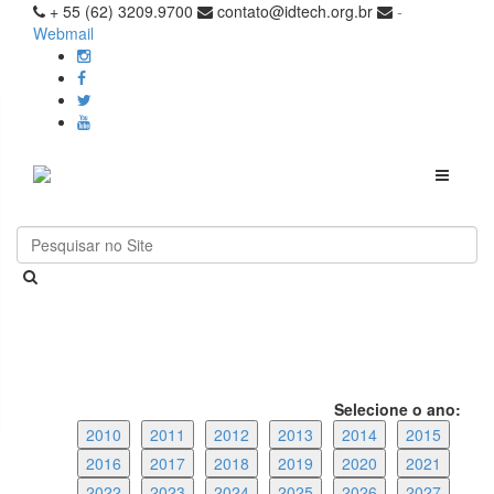
+ 55 (62) 3209.9700
contato@idtech.org.br
-
Webmail
Toggle
navigati
Selecione o ano:
2010
2011
2012
2013
2014
2015
2016
2017
2018
2019
2020
2021
2022
2023
2024
2025
2026
2027