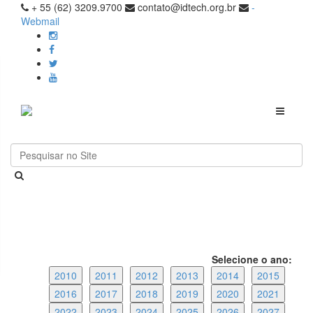
+ 55 (62) 3209.9700
contato@idtech.org.br
-
Webmail
Toggle
navigati
Selecione o ano:
2010
2011
2012
2013
2014
2015
2016
2017
2018
2019
2020
2021
2022
2023
2024
2025
2026
2027