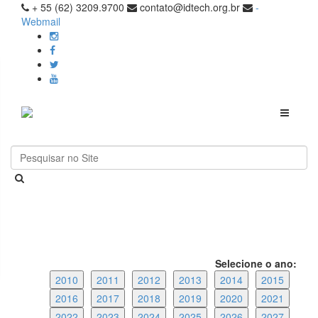
+ 55 (62) 3209.9700
contato@idtech.org.br
-
Webmail
Toggle
navigati
Selecione o ano:
2010
2011
2012
2013
2014
2015
2016
2017
2018
2019
2020
2021
2022
2023
2024
2025
2026
2027