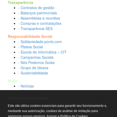
Transparência
- Contratos de gestão
- Balanços patrimoniais
- Assembleias e reuniões
- Compras e contratações
- Transparência SES
Responsabilidade Social
- Solidariedade.ponto.com
- Plateia Social
- Escola de Informática – CIT
- Campanhas Sociais
- Nós Podemos Goiás
- Grupo de Idosos
- Sustentabilidade
Mídia
- Notícias
- Vídeos Institucionais
- Idtech na TV
Preferências de Cookies
Contato
Este site utiliza cookies essenciais para garantir seu funcionamento e,
- Fale conosco
mediante sua autorização, cookies de análise de visitação para
- Trabalhe conosco
aprimorar nossos serviços.
Acesse a Política de Cookies.