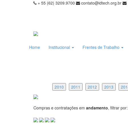
+ 55 (62) 3209.9700
contato@idtech.org.br
Home
Institucional
Frentes de Trabalho
2010
2011
2012
2013
201
Compras e contratações em
andamento
, filtrar por: