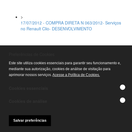
>
17/07/2012 - COMPRA DIRETA N 063/2012- Serviços
no Renault Clio- DESENVOLVIMENTO
>
Preferências de Cookies
16/07/2012 - COMPRA DIRETA N 062/2012- Aquisição
de Luminária e Suporte para Extintor-TELECONSULTA
Este site utiliza cookies essenciais para garantir seu funcionamento e,
APARECIDA GYN
mediante sua autorização, cookies de análise de visitação para
aprimorar nossos serviços.
Acesse a Política de Cookies.
>
Cookies essenciais
10/07/2012 - COMPRA DIRETA N 061/2012 -
Aquisiçao de Papel Timbrado
Cookies de análise
>
Salvar preferências
10/07/2012 - COMPRA DIRETA N 060/2012-
Confecção de Papel Timbrado