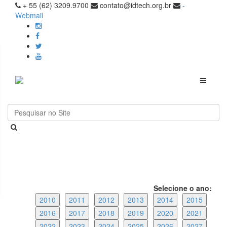
+ 55 (62) 3209.9700
contato@idtech.org.br
-
Webmail
Toggle
navigati
Selecione o ano:
2010
2011
2012
2013
2014
2015
2016
2017
2018
2019
2020
2021
2022
2023
2024
2025
2026
2027