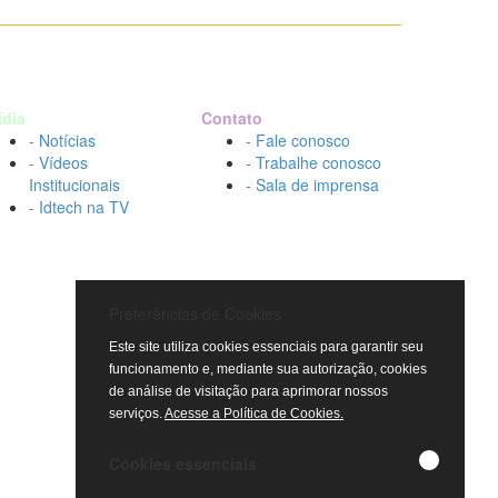
ídia
Contato
- Notícias
- Fale conosco
- Vídeos
- Trabalhe conosco
Institucionais
- Sala de imprensa
- Idtech na TV
Preferências de Cookies
Este site utiliza cookies essenciais para garantir seu
funcionamento e, mediante sua autorização, cookies
de análise de visitação para aprimorar nossos
serviços.
Acesse a Política de Cookies.
Cookies essenciais