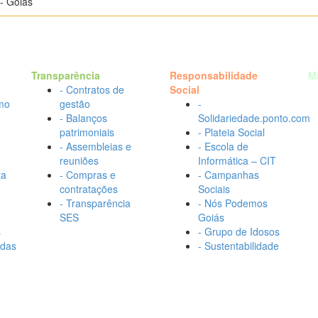
- Goiás
Transparência
Responsabilidade
M
- Contratos de
Social
mo
gestão
-
- Balanços
Solidariedade.ponto.com
patrimoniais
- Plateia Social
- Assembleias e
- Escola de
reuniões
Informática – CIT
ta
- Compras e
- Campanhas
contratações
Sociais
- Transparência
- Nós Podemos
SES
Goiás
s
- Grupo de Idosos
adas
- Sustentabilidade
s