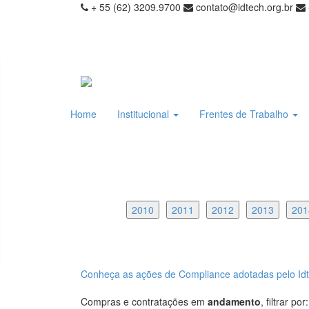
+ 55 (62) 3209.9700
contato@idtech.org.br
Home
Institucional
Frentes de Trabalho
2010
2011
2012
2013
201
Conheça as ações de Compliance adotadas pelo Idte
Compras e contratações em
andamento
, filtrar por: