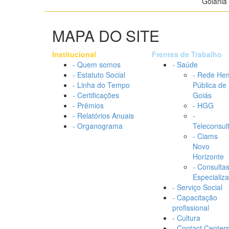
Goiânia 
MAPA DO SITE
Institucional
Frentes de Trabalho
- Quem somos
- Saúde
- Estatuto Social
- Rede He
- Linha do Tempo
Pública de
- Certificações
Goiás
- Prêmios
- HGG
- Relatórios Anuais
-
- Organograma
Teleconsul
- Ciams
Novo
Horizonte
- Consulta
Especializ
- Serviço Social
- Capacitação
profissional
- Cultura
- Contact Center