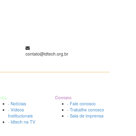
contato@idtech.org.br
ídia
Contato
- Notícias
- Fale conosco
- Vídeos
- Trabalhe conosco
Institucionais
- Sala de imprensa
- Idtech na TV