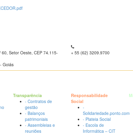
ECEDOR.pdf
º 60, Setor Oeste, CEP 74.115-
+ 55 (62) 3209.9700
- Goiás
Transparência
Responsabilidade
M
- Contratos de
Social
mo
gestão
-
- Balanços
Solidariedade.ponto.com
patrimoniais
- Plateia Social
- Assembleias e
- Escola de
reuniões
Informática – CIT