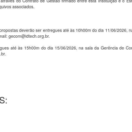
s do Contrato de Gestão firmado entre esta Instituição e o Estad
uivos associados.
stas deverão ser entregues até às 10h00m do dia 11/06/2026, na 
mail: gecom@idtech.org.br.
es até às 15h00m do dia 15/06/2026, na sala da Gerência de Com
.br.
S: