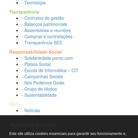
- Tecnologia
Transparência
- Contratos de gestão
- Balanços patrimoniais
- Assembleias e reuniões
- Compras e contratações
- Transparência SES
Responsabilidade Social
- Solidariedade.ponto.com
- Plateia Social
- Escola de Informática – CIT
- Campanhas Sociais
- Nós Podemos Goiás
- Grupo de Idosos
- Sustentabilidade
Mídia
- Notícias
- Vídeos Institucionais
- Idtech na TV
Preferências de Cookies
Contato
Este site utiliza cookies essenciais para garantir seu funcionamento e,