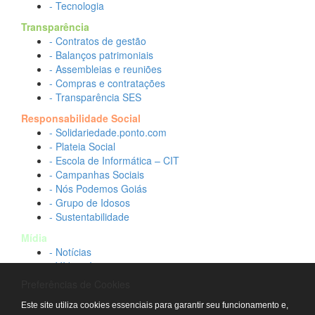
- Tecnologia
Transparência
- Contratos de gestão
- Balanços patrimoniais
- Assembleias e reuniões
- Compras e contratações
- Transparência SES
Responsabilidade Social
- Solidariedade.ponto.com
- Plateia Social
- Escola de Informática – CIT
- Campanhas Sociais
- Nós Podemos Goiás
- Grupo de Idosos
- Sustentabilidade
Mídia
- Notícias
- Vídeos Institucionais
- Idtech na TV
Preferências de Cookies
Contato
Este site utiliza cookies essenciais para garantir seu funcionamento e,