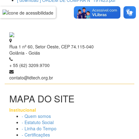
[ download ] ORDEM DE COMPRA N° 191423.pdf
Rua 1 nº 60, Setor Oeste, CEP 74.115-040
Goiânia - Goiás
+ 55 (62) 3209.9700
contato@idtech.org.br
MAPA DO SITE
Institucional
- Quem somos
- Estatuto Social
- Linha do Tempo
- Certificações