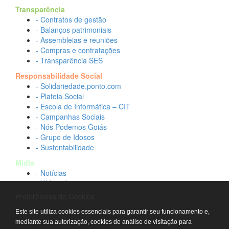
Transparência
- Contratos de gestão
- Balanços patrimoniais
- Assembleias e reuniões
- Compras e contratações
- Transparência SES
Responsabilidade Social
- Solidariedade.ponto.com
- Plateia Social
- Escola de Informática – CIT
- Campanhas Sociais
- Nós Podemos Goiás
- Grupo de Idosos
- Sustentabilidade
Mídia
- Notícias
- Vídeos Institucionais
- Idtech na TV
Preferências de Cookies
Contato
Este site utiliza cookies essenciais para garantir seu funcionamento e,
- Fale conosco
mediante sua autorização, cookies de análise de visitação para