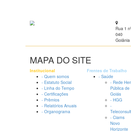
Rua 1 n
040
Goiânia 
MAPA DO SITE
Institucional
Frentes de Trabalho
- Quem somos
- Saúde
- Estatuto Social
- Rede He
- Linha do Tempo
Pública de
- Certificações
Goiás
- Prêmios
- HGG
- Relatórios Anuais
-
- Organograma
Teleconsul
- Ciams
Novo
Horizonte