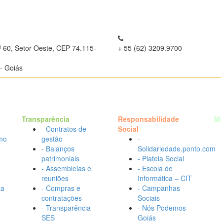
º 60, Setor Oeste, CEP 74.115-
+ 55 (62) 3209.9700
- Goiás
Transparência
Responsabilidade
M
- Contratos de
Social
mo
gestão
-
- Balanços
Solidariedade.ponto.com
patrimoniais
- Plateia Social
- Assembleias e
- Escola de
reuniões
Informática – CIT
ta
- Compras e
- Campanhas
contratações
Sociais
- Transparência
- Nós Podemos
SES
Goiás