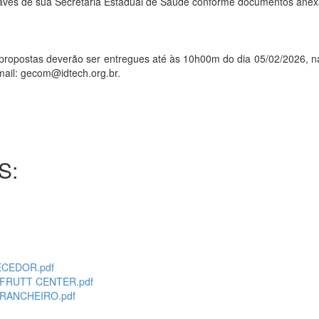
através de sua Secretaria Estadual de Saúde conforme documentos ane
stas deverão ser entregues até às 10h00m do dia 05/02/2026, na 
mail: gecom@idtech.org.br.
S:
ECEDOR.pdf
- FRUTT CENTER.pdf
 RANCHEIRO.pdf