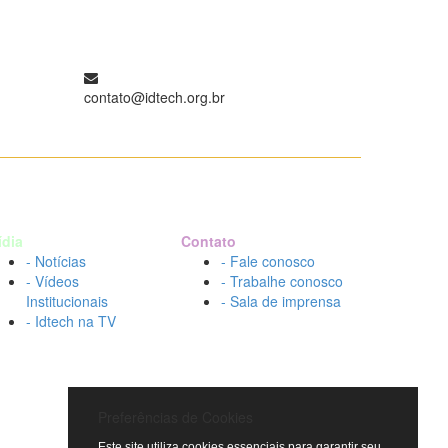
contato@idtech.org.br
ídia
Contato
- Notícias
- Fale conosco
- Vídeos
- Trabalhe conosco
Institucionais
- Sala de imprensa
- Idtech na TV
Preferências de Cookies
Este site utiliza cookies essenciais para garantir seu