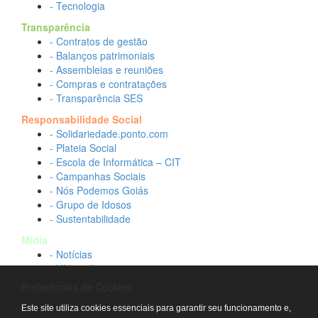
- Tecnologia
Transparência
- Contratos de gestão
- Balanços patrimoniais
- Assembleias e reuniões
- Compras e contratações
- Transparência SES
Responsabilidade Social
- Solidariedade.ponto.com
- Plateia Social
- Escola de Informática – CIT
- Campanhas Sociais
- Nós Podemos Goiás
- Grupo de Idosos
- Sustentabilidade
Mídia
- Notícias
- Vídeos Institucionais
- Idtech na TV
Preferências de Cookies
Contato
Este site utiliza cookies essenciais para garantir seu funcionamento e,