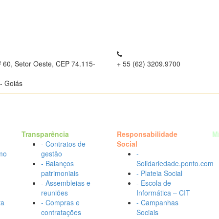
º 60, Setor Oeste, CEP 74.115-
+ 55 (62) 3209.9700
- Goiás
Transparência
Responsabilidade
M
- Contratos de
Social
mo
gestão
-
- Balanços
Solidariedade.ponto.com
patrimoniais
- Plateia Social
- Assembleias e
- Escola de
reuniões
Informática – CIT
ta
- Compras e
- Campanhas
contratações
Sociais