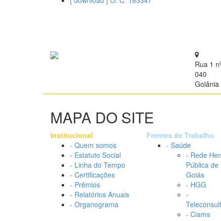
[ download ] O. C. 183347
Rua 1 n
040
Goiânia 
MAPA DO SITE
Institucional
Frentes de Trabalho
- Quem somos
- Saúde
- Estatuto Social
- Rede He
- Linha do Tempo
Pública de
- Certificações
Goiás
- Prêmios
- HGG
- Relatórios Anuais
-
- Organograma
Teleconsul
- Ciams