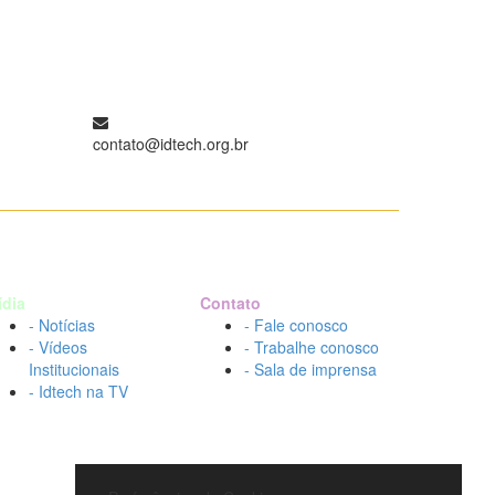
contato@idtech.org.br
ídia
Contato
- Notícias
- Fale conosco
- Vídeos
- Trabalhe conosco
Institucionais
- Sala de imprensa
- Idtech na TV