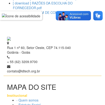
[ download ] RAZÕES DA ESCOLHA DO
FORNECEDOR.pdf
[ download ] ORDEM DE COMPRA N° 186409.pdf
Rua 1 nº 60, Setor Oeste, CEP 74.115-040
Goiânia - Goiás
+ 55 (62) 3209.9700
contato@idtech.org.br
MAPA DO SITE
Institucional
- Quem somos
- Estatuto Social