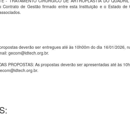
NTE - TRATAMENTO CIRURGICO DE ARTROPLASTIA DO QUADRIL 
trato de Gestão firmado entre esta Instituição e o Estado de G
associados.
stas deverão ser entregues até às 10h00m do dia 16/01/2026, na 
mail: gecom@idtech.org.br.
ROPOSTAS: As propostas deverão ser apresentadas até às 10h00
 gecom@idtech.org.br.
S: