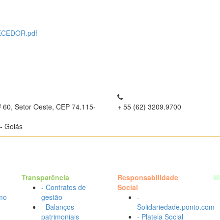
ECEDOR.pdf
º 60, Setor Oeste, CEP 74.115-
+ 55 (62) 3209.9700
- Goiás
Transparência
Responsabilidade
M
- Contratos de
Social
mo
gestão
-
- Balanços
Solidariedade.ponto.com
patrimoniais
- Plateia Social