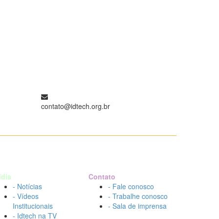
contato@idtech.org.br
ídia
Contato
- Notícias
- Fale conosco
- Vídeos
- Trabalhe conosco
Institucionais
- Sala de imprensa
- Idtech na TV