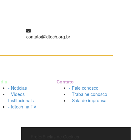
contato@idtech.org.br
ídia
Contato
- Notícias
- Fale conosco
- Vídeos
- Trabalhe conosco
Institucionais
- Sala de imprensa
- Idtech na TV
Preferências de Cookies