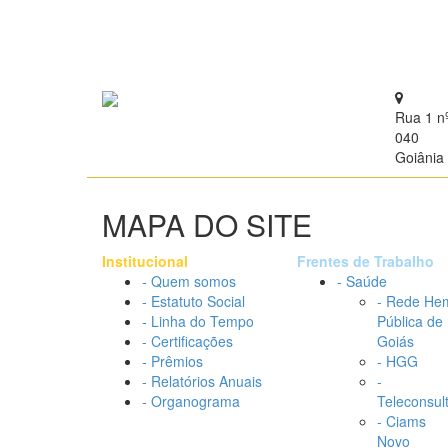
Rua 1 n
040
Goiânia 
MAPA DO SITE
Institucional
Frentes de Trabalho
- Quem somos
- Saúde
- Estatuto Social
- Rede He
- Linha do Tempo
Pública de
- Certificações
Goiás
- Prêmios
- HGG
- Relatórios Anuais
-
- Organograma
Teleconsul
- Ciams
Novo