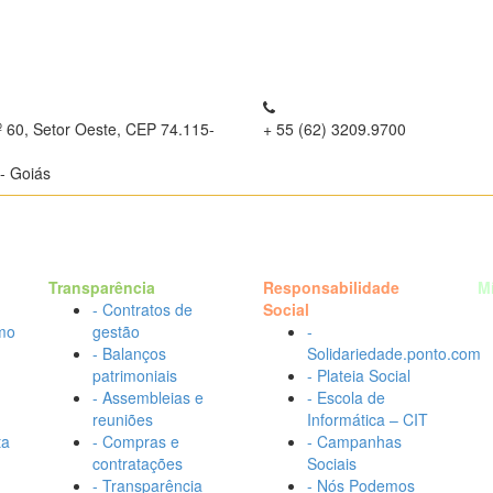
º 60, Setor Oeste, CEP 74.115-
+ 55 (62) 3209.9700
- Goiás
Transparência
Responsabilidade
M
- Contratos de
Social
mo
gestão
-
- Balanços
Solidariedade.ponto.com
patrimoniais
- Plateia Social
- Assembleias e
- Escola de
reuniões
Informática – CIT
ta
- Compras e
- Campanhas
contratações
Sociais
- Transparência
- Nós Podemos