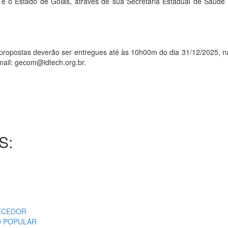
ão e o Estado de Goiás, através de sua Secretaria Estadual de Saú
stas deverão ser entregues até às 10h00m do dia 31/12/2025, na 
mail: gecom@idtech.org.br.
S:
NECEDOR
 O POPULAR