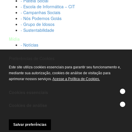
- Plateia Social
- Escola de Informática – CIT
- Campanhas Sociais
- Nós Podemos Goiás
- Grupo de Idosos
- Sustentabilidade
Mídia
- Notícias
- Vídeos Institucionais
- Idtech na TV
Preferências de Cookies
Contato
Este site utiliza cookies essenciais para garantir seu funcionamento e,
- Fale conosco
mediante sua autorização, cookies de análise de visitação para
- Trabalhe conosco
aprimorar nossos serviços.
Acesse a Política de Cookies.
- Sala de imprensa
© IDTECH, Hospital Estadual Alberto Rassi/HGG,
Cookies essenciais
Hemocentro de Goiás - TODOS OS DIREITOS
RESERVADOS
Cookies de análise
Salvar preferências