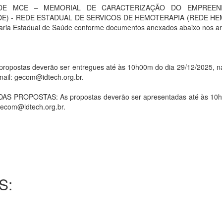
DE MCE – MEMORIAL DE CARACTERIZAÇÃO DO EMPREEND
 - REDE ESTADUAL DE SERVICOS DE HEMOTERAPIA (REDE HEMO, atr
retaria Estadual de Saúde conforme documentos anexados abaixo nos ar
stas deverão ser entregues até às 10h00m do dia 29/12/2025, na 
mail: gecom@idtech.org.br.
ROPOSTAS: As propostas deverão ser apresentadas até às 10h00
 gecom@idtech.org.br.
S: