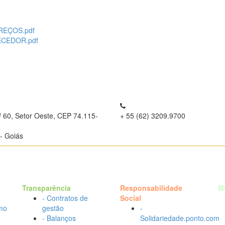
REÇOS.pdf
ECEDOR.pdf
º 60, Setor Oeste, CEP 74.115-
+ 55 (62) 3209.9700
- Goiás
Transparência
Responsabilidade
M
- Contratos de
Social
mo
gestão
-
- Balanços
Solidariedade.ponto.com