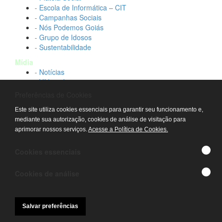
- Escola de Informática – CIT
- Campanhas Sociais
- Nós Podemos Goiás
- Grupo de Idosos
- Sustentabilidade
Mídia
- Notícias
- Vídeos Institucionais
- Idtech na TV
Preferências de Cookies
Contato
Este site utiliza cookies essenciais para garantir seu funcionamento e,
- Fale conosco
mediante sua autorização, cookies de análise de visitação para
- Trabalhe conosco
aprimorar nossos serviços.
Acesse a Política de Cookies.
- Sala de imprensa
© IDTECH, Hospital Estadual Alberto Rassi/HGG,
Cookies essenciais
Hemocentro de Goiás - TODOS OS DIREITOS
RESERVADOS
Cookies de análise
Salvar preferências