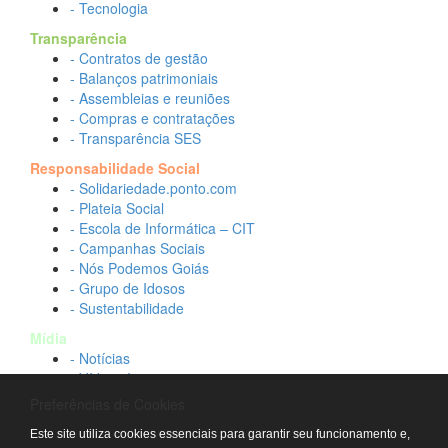
- Tecnologia
Transparência
- Contratos de gestão
- Balanços patrimoniais
- Assembleias e reuniões
- Compras e contratações
- Transparência SES
Responsabilidade Social
- Solidariedade.ponto.com
- Plateia Social
- Escola de Informática – CIT
- Campanhas Sociais
- Nós Podemos Goiás
- Grupo de Idosos
- Sustentabilidade
Mídia
- Notícias
- Vídeos Institucionais
- Idtech na TV
Preferências de Cookies
Contato
Este site utiliza cookies essenciais para garantir seu funcionamento e,