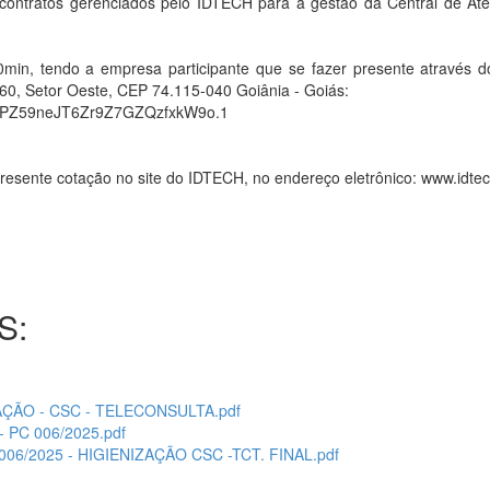
os contratos gerenciados pelo IDTECH para a gestão da Central de A
min, tendo a empresa participante que se fazer presente através d
60, Setor Oeste, CEP 74.115-040 Goiânia - Goiás:
4LPZ59neJT6Zr9Z7GZQzfxkW9o.1
esente cotação no site do IDTECH, no endereço eletrônico: www.idtec
S:
IZAÇÃO - CSC - TELECONSULTA.pdf
 PC 006/2025.pdf
006/2025 - HIGIENIZAÇÃO CSC -TCT. FINAL.pdf