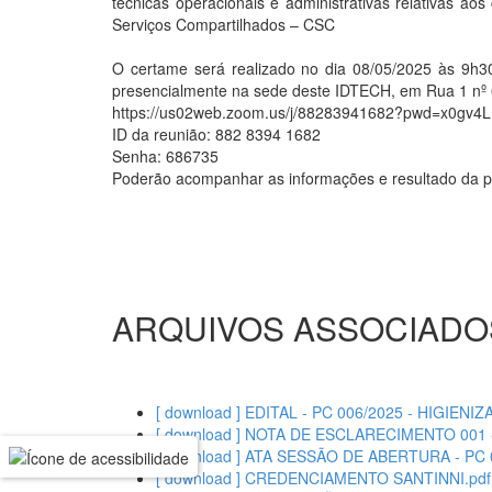
técnicas operacionais e administrativas relativas a
Serviços Compartilhados – CSC
O certame será realizado no dia 08/05/2025 às 9h30
presencialmente na sede deste IDTECH, em Rua 1 nº 
https://us02web.zoom.us/j/88283941682?pwd=x0gv
ID da reunião: 882 8394 1682
Senha: 686735
Poderão acompanhar as informações e resultado da pr
ARQUIVOS ASSOCIADO
[ download ] EDITAL - PC 006/2025 - HIGIEN
[ download ] NOTA DE ESCLARECIMENTO 001 -
[ download ] ATA SESSÃO DE ABERTURA - PC 
[ download ] CREDENCIAMENTO SANTINNI.pdf