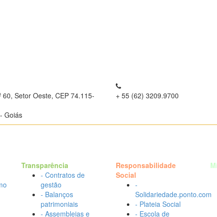
º 60, Setor Oeste, CEP 74.115-
+ 55 (62) 3209.9700
- Goiás
Transparência
Responsabilidade
M
- Contratos de
Social
mo
gestão
-
- Balanços
Solidariedade.ponto.com
patrimoniais
- Plateia Social
- Assembleias e
- Escola de