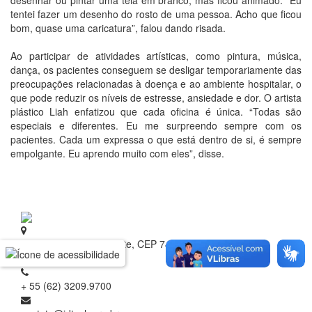
desenhar ou pintar uma tela em branco, mas ficou animado. “Eu
tentei fazer um desenho do rosto de uma pessoa. Acho que ficou
bom, quase uma caricatura”, falou dando risada.
Ao participar de atividades artísticas, como pintura, música,
dança, os pacientes conseguem se desligar temporariamente das
preocupações relacionadas à doença e ao ambiente hospitalar, o
que pode reduzir os níveis de estresse, ansiedade e dor. O artista
plástico Liah enfatizou que cada oficina é única. “Todas são
especiais e diferentes. Eu me surpreendo sempre com os
pacientes. Cada um expressa o que está dentro de si, é sempre
empolgante. Eu aprendo muito com eles”, disse.
Rua 1 nº 60, Setor Oeste, CEP 74.115-040
Goiânia - Goiás
+ 55 (62) 3209.9700