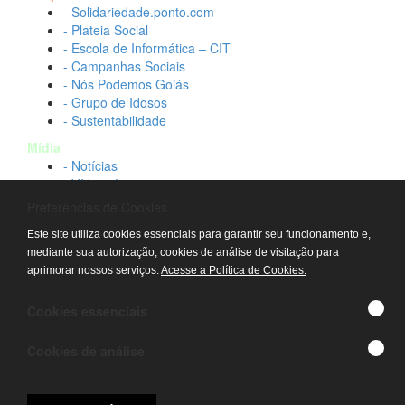
- Solidariedade.ponto.com
- Plateia Social
- Escola de Informática – CIT
- Campanhas Sociais
- Nós Podemos Goiás
- Grupo de Idosos
- Sustentabilidade
Mídia
- Notícias
- Vídeos Institucionais
- Idtech na TV
Preferências de Cookies
Contato
Este site utiliza cookies essenciais para garantir seu funcionamento e,
- Fale conosco
mediante sua autorização, cookies de análise de visitação para
- Trabalhe conosco
aprimorar nossos serviços.
Acesse a Política de Cookies.
- Sala de imprensa
© IDTECH, Hospital Estadual Alberto Rassi/HGG,
Cookies essenciais
Hemocentro de Goiás - TODOS OS DIREITOS
RESERVADOS
Cookies de análise