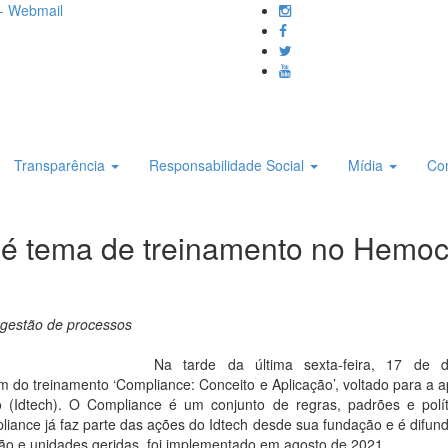
- Webmail
Transparência
Responsabilidade Social
Mídia
Co
 é tema de treinamento no Hemoc
a gestão de processos
Na tarde da última sexta-feira, 17 de 
m do treinamento ‘Compliance: Conceito e Aplicação’, voltado para a a
 (Idtech). O Compliance é um conjunto de regras, padrões e polít
liance já faz parte das ações do Idtech desde sua fundação e é difundi
ição e unidades geridas, foi implementado em agosto de 2021.