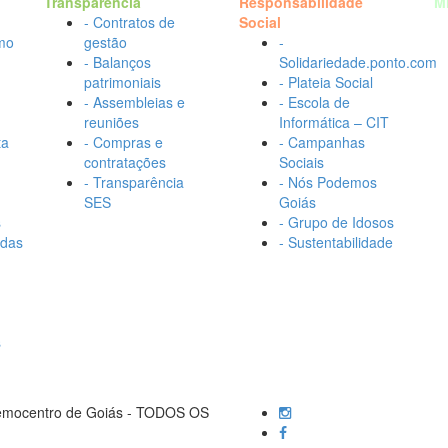
Transparência
Responsabilidade
M
- Contratos de
Social
mo
gestão
-
- Balanços
Solidariedade.ponto.com
patrimoniais
- Plateia Social
- Assembleias e
- Escola de
reuniões
Informática – CIT
ta
- Compras e
- Campanhas
contratações
Sociais
- Transparência
- Nós Podemos
SES
Goiás
s
- Grupo de Idosos
adas
- Sustentabilidade
s
Hemocentro de Goiás - TODOS OS