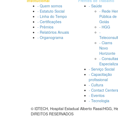
Institucional
Frentes de Trabalho
- Quem somos
- Saúde
- Estatuto Social
- Rede He
- Linha do Tempo
Pública de
- Certificações
Goiás
- Prêmios
- HGG
- Relatórios Anuais
-
- Organograma
Teleconsul
- Ciams
Novo
Horizonte
- Consulta
Especializ
- Serviço Social
- Capacitação
profissional
- Cultura
- Contact Center
- Eventos
- Tecnologia
© IDTECH, Hospital Estadual Alberto Rassi/HGG, 
DIREITOS RESERVADOS