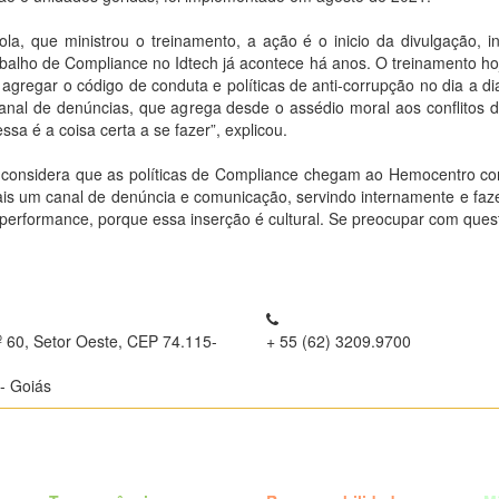
a, que ministrou o treinamento, a ação é o inicio da divulgação, i
alho de Compliance no Idtech já acontece há anos. O treinamento ho
gregar o código de conduta e políticas de anti-corrupção no dia a dia
nal de denúncias, que agrega desde o assédio moral aos conflitos de 
a é a coisa certa a se fazer”, explicou.
, considera que as políticas de Compliance chegam ao Hemocentro 
mais um canal de denúncia e comunicação, servindo internamente e fa
erformance, porque essa inserção é cultural. Se preocupar com quest
º 60, Setor Oeste, CEP 74.115-
+ 55 (62) 3209.9700
- Goiás