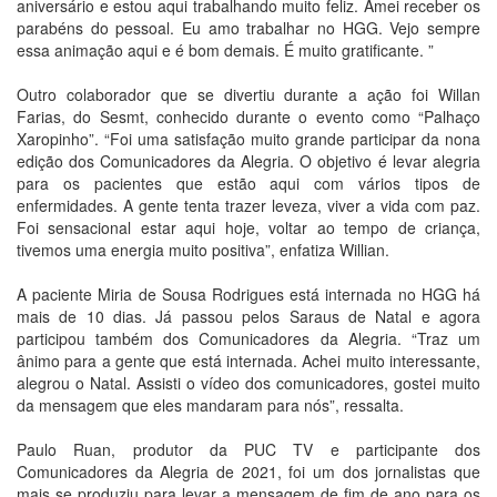
aniversário e estou aqui trabalhando muito feliz. Amei receber os
parabéns do pessoal. Eu amo trabalhar no HGG. Vejo sempre
essa animação aqui e é bom demais. É muito gratificante. ”
Outro colaborador que se divertiu durante a ação foi Willan
Farias, do Sesmt, conhecido durante o evento como “Palhaço
Xaropinho”. “Foi uma satisfação muito grande participar da nona
edição dos Comunicadores da Alegria. O objetivo é levar alegria
para os pacientes que estão aqui com vários tipos de
enfermidades. A gente tenta trazer leveza, viver a vida com paz.
Foi sensacional estar aqui hoje, voltar ao tempo de criança,
tivemos uma energia muito positiva”, enfatiza Willian.
A paciente Miria de Sousa Rodrigues está internada no HGG há
mais de 10 dias. Já passou pelos Saraus de Natal e agora
participou também dos Comunicadores da Alegria. “Traz um
ânimo para a gente que está internada. Achei muito interessante,
alegrou o Natal. Assisti o vídeo dos comunicadores, gostei muito
da mensagem que eles mandaram para nós”, ressalta.
Paulo Ruan, produtor da PUC TV e participante dos
Comunicadores da Alegria de 2021, foi um dos jornalistas que
mais se produziu para levar a mensagem de fim de ano para os