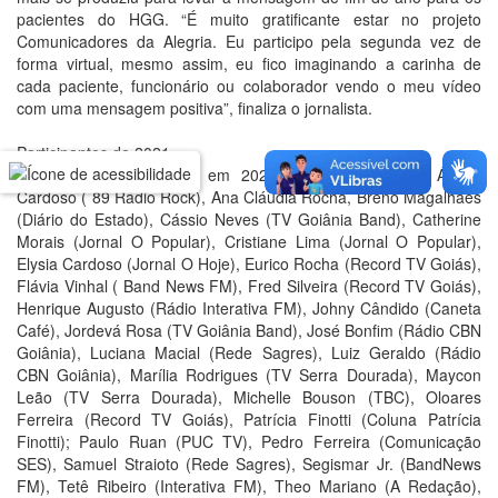
pacientes do HGG. “É muito gratificante estar no projeto
Comunicadores da Alegria. Eu participo pela segunda vez de
forma virtual, mesmo assim, eu fico imaginando a carinha de
cada paciente, funcionário ou colaborador vendo o meu vídeo
com uma mensagem positiva”, finaliza o jornalista.
Participantes de 2021
Participaram do projeto em 2021 os comunicadores Álvaro
Cardoso ( 89 Rádio Rock), Ana Cláudia Rocha, Breno Magalhães
(Diário do Estado), Cássio Neves (TV Goiânia Band), Catherine
Morais (Jornal O Popular), Cristiane Lima (Jornal O Popular),
Elysia Cardoso (Jornal O Hoje), Eurico Rocha (Record TV Goiás),
Flávia Vinhal ( Band News FM), Fred Silveira (Record TV Goiás),
Henrique Augusto (Rádio Interativa FM), Johny Cândido (Caneta
Café), Jordevá Rosa (TV Goiânia Band), José Bonfim (Rádio CBN
Goiânia), Luciana Macial (Rede Sagres), Luiz Geraldo (Rádio
CBN Goiânia), Marília Rodrigues (TV Serra Dourada), Maycon
Leão (TV Serra Dourada), Michelle Bouson (TBC), Oloares
Ferreira (Record TV Goiás), Patrícia Finotti (Coluna Patrícia
Finotti); Paulo Ruan (PUC TV), Pedro Ferreira (Comunicação
SES), Samuel Straioto (Rede Sagres), Segismar Jr. (BandNews
FM), Tetê Ribeiro (Interativa FM), Theo Mariano (A Redação),