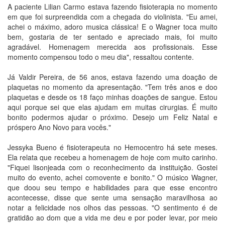
A paciente Lilian Carmo estava fazendo fisioterapia no momento
em que foi surpreendida com a chegada do violinista. "Eu amei,
achei o máximo, adoro musica clássica! E o Wagner toca muito
bem, gostaria de ter sentado e apreciado mais, foi muito
agradável. Homenagem merecida aos profissionais. Esse
momento compensou todo o meu dia", ressaltou contente.
Já Valdir Pereira, de 56 anos, estava fazendo uma doação de
plaquetas no momento da apresentação. "Tem três anos e doo
plaquetas e desde os 18 faço minhas doações de sangue. Estou
aqui porque sei que elas ajudam em muitas cirurgias. É muito
bonito podermos ajudar o próximo. Desejo um Feliz Natal e
próspero Ano Novo para vocês."
Jessyka Bueno é fisioterapeuta no Hemocentro há sete meses.
Ela relata que recebeu a homenagem de hoje com muito carinho.
"Fiquei lisonjeada com o reconhecimento da instituição. Gostei
muito do evento, achei comovente e bonito." O músico Wagner,
que doou seu tempo e habilidades para que esse encontro
acontecesse, disse que sente uma sensação maravilhosa ao
notar a felicidade nos olhos das pessoas. "O sentimento é de
gratidão ao dom que a vida me deu e por poder levar, por meio