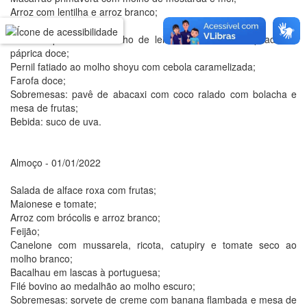
Arroz com lentilha e arroz branco;
Feijão;
Peixe empanado ao molho de leite de coco e uma pitada de
páprica doce;
Pernil fatiado ao molho shoyu com cebola caramelizada;
Farofa doce;
Sobremesas: pavê de abacaxi com coco ralado com bolacha e
mesa de frutas;
Bebida: suco de uva.
Almoço - 01/01/2022
Salada de alface roxa com frutas;
Maionese e tomate;
Arroz com brócolis e arroz branco;
Feijão;
Canelone com mussarela, ricota, catupiry e tomate seco ao
molho branco;
Bacalhau em lascas à portuguesa;
Filé bovino ao medalhão ao molho escuro;
Sobremesas: sorvete de creme com banana flambada e mesa de