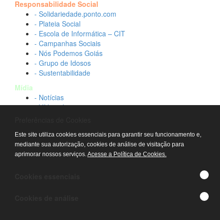
Responsabilidade Social
- Solidariedade.ponto.com
- Plateia Social
- Escola de Informática – CIT
- Campanhas Sociais
- Nós Podemos Goiás
- Grupo de Idosos
- Sustentabilidade
Mídia
- Notícias
- Vídeos Institucionais
- Idtech na TV
Preferências de Cookies
Contato
Este site utiliza cookies essenciais para garantir seu funcionamento e,
- Fale conosco
mediante sua autorização, cookies de análise de visitação para
- Trabalhe conosco
aprimorar nossos serviços.
Acesse a Política de Cookies.
- Sala de imprensa
© IDTECH, Hospital Estadual Alberto Rassi/HGG,
Cookies essenciais
Hemocentro de Goiás - TODOS OS DIREITOS
RESERVADOS
Cookies de análise