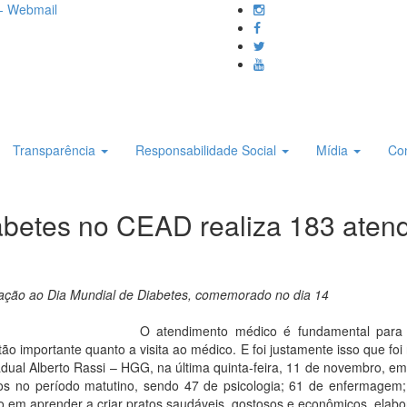
- Webmail
Transparência
Responsabilidade Social
Mídia
Co
iabetes no CEAD realiza 183 at
bração ao Dia Mundial de Diabetes, comemorado no dia 14
O atendimento médico é fundamental para
o importante quanto a visita ao médico. E foi justamente isso que foi
adual Alberto Rassi – HGG, na última quinta-feira, 11 de novembro, 
s no período matutino, sendo 47 de psicologia; 61 de enfermagem; 31
ção em aprender a criar pratos saudáveis, gostosos e econômicos, ela