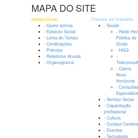
MAPA DO SITE
Institucional
Frentes de Trabalho
- Quem somos
- Saúde
- Estatuto Social
- Rede He
- Linha do Tempo
Pública de
- Certificações
Goiás
- Prêmios
- HGG
- Relatórios Anuais
-
- Organograma
Teleconsul
- Ciams
Novo
Horizonte
- Consulta
Especializ
- Serviço Social
- Capacitação
profissional
- Cultura
- Contact Center
- Eventos
- Tecnologia