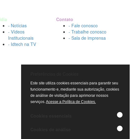
ídia
Contato
- Notícias
- Fale conosco
- Vídeos
- Trabalhe conosco
Institucionais
- Sala de imprensa
- Idtech na TV
Preferências de Cookies
Este site utiliza cookies essenciais para garantir seu
funcionamento e, mediante sua autorização, cookies
de análise de visitação para aprimorar nossos
serviços.
Acesse a Política de Cookies.
Cookies essenciais
Cookies de análise