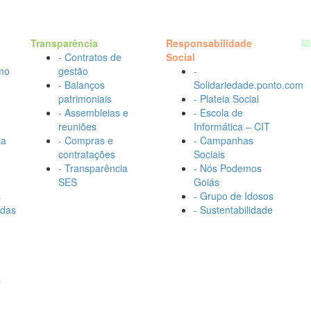
Transparência
Responsabilidade
M
- Contratos de
Social
mo
gestão
-
- Balanços
Solidariedade.ponto.com
patrimoniais
- Plateia Social
- Assembleias e
- Escola de
reuniões
Informática – CIT
ta
- Compras e
- Campanhas
contratações
Sociais
- Transparência
- Nós Podemos
SES
Goiás
s
- Grupo de Idosos
adas
- Sustentabilidade
s