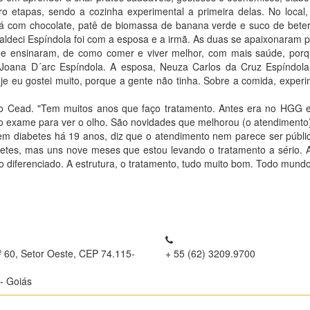
ro etapas, sendo a cozinha experimental a primeira delas. No local,
iá com chocolate, patê de biomassa de banana verde e suco de bete
ldeci Espíndola foi com a esposa e a irmã. As duas se apaixonaram p
 que ensinaram, de como comer e viver melhor, com mais saúde, por
, Joana D´arc Espíndola. A esposa, Neuza Carlos da Cruz Espíndol
e eu gostei muito, porque a gente não tinha. Sobre a comida, experim
o Cead. "Tem muitos anos que faço tratamento. Antes era no HGG e 
 o exame para ver o olho. São novidades que melhorou (o atendimento)
em diabetes há 19 anos, diz que o atendimento nem parece ser públi
etes, mas uns nove meses que estou levando o tratamento a sério. A
to diferenciado. A estrutura, o tratamento, tudo muito bom. Todo mund
º 60, Setor Oeste, CEP 74.115-
+ 55 (62) 3209.9700
- Goiás