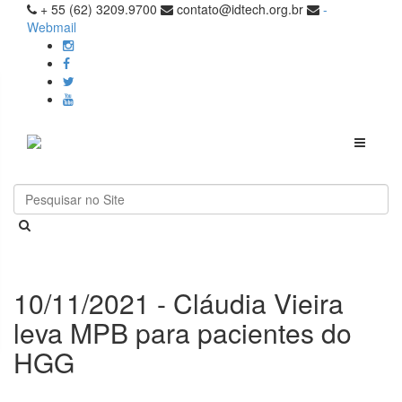
+ 55 (62) 3209.9700
contato@idtech.org.br
-
Webmail
Toggle
navigati
10/11/2021 - Cláudia Vieira
leva MPB para pacientes do
HGG