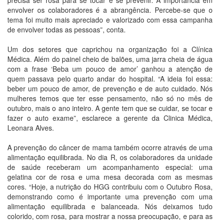
precisa ser rosa para se tocar e se prevenir. A importância em
envolver os colaboradores é a abrangência. Percebe-se que o
tema foi muito mais apreciado e valorizado com essa campanha
de envolver todas as pessoas”, conta.
Um dos setores que caprichou na organização foi a Clínica
Médica. Além do painel cheio de balões, uma jarra cheia de água
com a frase ‘Beba um pouco de amor’ ganhou a atenção de
quem passava pelo quarto andar do hospital. “A ideia foi essa:
beber um pouco de amor, de prevenção e de auto cuidado. Nós
mulheres temos que ter esse pensamento, não só no mês de
outubro, mais o ano inteiro. A gente tem que se cuidar, se tocar e
fazer o auto exame”, esclarece a gerente da Clinica Médica,
Leonara Alves.
A prevenção do câncer de mama também ocorre através de uma
alimentação equilibrada. No dia R, os colaboradores da unidade
de saúde receberam um acompanhamento especial: uma
gelatina cor de rosa e uma mesa decorada com as mesmas
cores. “Hoje, a nutrição do HGG contribuiu com o Outubro Rosa,
demonstrando como é importante uma prevenção com uma
alimentação equilibrada e balanceada. Nós deixamos tudo
colorido, com rosa, para mostrar a nossa preocupação, e para as