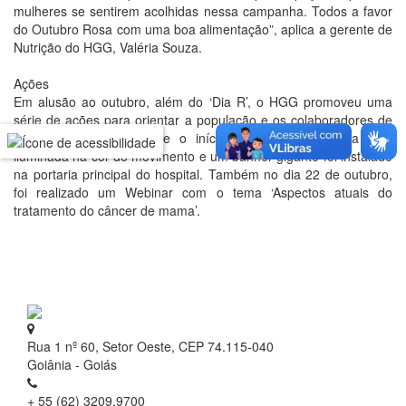
mulheres se sentirem acolhidas nessa campanha. Todos a favor
do Outubro Rosa com uma boa alimentação”, aplica a gerente de
Nutrição do HGG, Valéria Souza.
Ações
Em alusão ao outubro, além do ‘Dia R’, o HGG promoveu uma
série de ações para orientar a população e os colaboradores de
uma forma geral. Desde o início do mês, a fachada está
iluminada na cor do movimento e um banner gigante foi instalado
na portaria principal do hospital. Também no dia 22 de outubro,
foi realizado um Webinar com o tema ‘Aspectos atuais do
tratamento do câncer de mama’.
Rua 1 nº 60, Setor Oeste, CEP 74.115-040
Goiânia - Goiás
+ 55 (62) 3209.9700