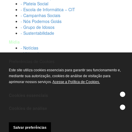
- Plateia Social
- Escola de Informática – CIT
- Campanhas Sociais
- Nós Podemos Goiás
- Grupo de Idosos
- Sustentabilidade
Mídia
- Notícias
- Vídeos Institucionais
- Idtech na TV
Preferências de Cookies
Contato
Este site utiliza cookies essenciais para garantir seu funcionamento e,
- Fale conosco
mediante sua autorização, cookies de análise de visitação para
- Trabalhe conosco
aprimorar nossos serviços.
Acesse a Política de Cookies.
- Sala de imprensa
© IDTECH, Hospital Estadual Alberto Rassi/HGG,
Cookies essenciais
Hemocentro de Goiás - TODOS OS DIREITOS
RESERVADOS
Cookies de análise
Salvar preferências