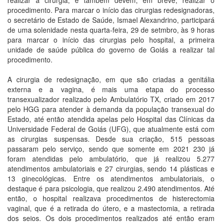
realizar a cirurgia, e também devem, em breve, realizar o
procedimento. Para marcar o início das cirurgias redesignadoras,
o secretário de Estado de Saúde, Ismael Alexandrino, participará
de uma solenidade nesta quarta-feira, 29 de setmbro, às 9 horas
para marcar o início das cirurgias pelo hospital, a primeira
unidade de saúde pública do governo de Goiás a realizar tal
procedimento.
A cirurgia de redesignação, em que são criadas a genitália
externa e a vagina, é mais uma etapa do processo
transexualizador realizado pelo Ambulatório TX, criado em 2017
pelo HGG para atender à demanda da população transexual do
Estado, até então atendida apelas pelo Hospital das Clínicas da
Universidade Federal de Goiás (UFG), que atualmente está com
as cirurgias suspensas. Desde sua criação, 515 pessoas
passaram pelo serviço, sendo que somente em 2021 230 já
foram atendidas pelo ambulatório, que já realizou 5.277
atendimentos ambulatoriais e 27 cirurgias, sendo 14 plásticas e
13 ginecológicas. Entre os atendimentos ambulatoriais, o
destaque é para psicologia, que realizou 2.490 atendimentos. Até
então, o hospital realizava procedimentos de histerectomia
vaginal, que é a retirada do útero, e a mastectomia, a retirada
dos seios. Os dois procedimentos realizados até então eram