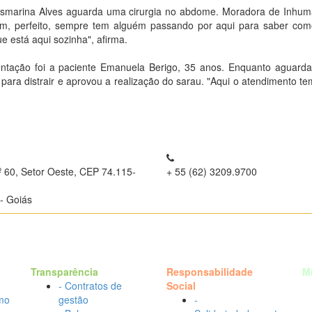
e Osmarina Alves aguarda uma cirurgia no abdome. Moradora de Inhu
m, perfeito, sempre tem alguém passando por aqui para saber como
e está aqui sozinha", afirma.
tação foi a paciente Emanuela Berigo, 35 anos. Enquanto aguarda 
para distrair e aprovou a realização do sarau. "Aqui o atendimento te
º 60, Setor Oeste, CEP 74.115-
+ 55 (62) 3209.9700
- Goiás
Transparência
Responsabilidade
M
- Contratos de
Social
mo
gestão
-