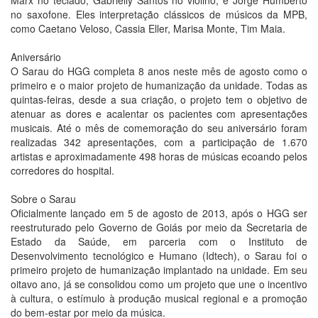
Marx no teclado; Gabrielly Santos no violino; e Jorge Humberto
no saxofone. Eles interpretação clássicos de músicos da MPB,
como Caetano Veloso, Cassia Eller, Marisa Monte, Tim Maia.
Aniversário
O Sarau do HGG completa 8 anos neste mês de agosto como o
primeiro e o maior projeto de humanização da unidade. Todas as
quintas-feiras, desde a sua criação, o projeto tem o objetivo de
atenuar as dores e acalentar os pacientes com apresentações
musicais. Até o mês de comemoração do seu aniversário foram
realizadas 342 apresentações, com a participação de 1.670
artistas e aproximadamente 498 horas de músicas ecoando pelos
corredores do hospital.
Sobre o Sarau
Oficialmente lançado em 5 de agosto de 2013, após o HGG ser
reestruturado pelo Governo de Goiás por meio da Secretaria de
Estado da Saúde, em parceria com o Instituto de
Desenvolvimento tecnológico e Humano (Idtech), o Sarau foi o
primeiro projeto de humanização implantado na unidade. Em seu
oitavo ano, já se consolidou como um projeto que une o incentivo
à cultura, o estímulo à produção musical regional e a promoção
do bem-estar por meio da música.