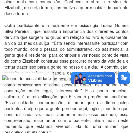
olhar mais com compaixão. Conhecer a obra e a vida da
Elizabeth, de certa forma, nos motiva a querer cuidar do paciente
dessa forma.”
Outra participante é a residente em psicologia Luana Gomes
Silva Pereira , que ressalta a importância dos diferentes pontos
de vista que surgem no grupo em relação ao livro e, obviamente,
à vida da médica suíça. “Está sendo interessante participar com
todo mundo, com o pessoal do administrativo, do assistencial, a
gente que é residente, para contribuir e ver nosso ponto de vista
de como Elizabeth construiu esse percurso dentro da vida dela e
tentar trazer isso para a gente no nosso dia a dia.” A contribuição,
ressalta a psicóloga, extrapola os muros do hospital. “Não só
dentro da nossa atuação no hospital, mas na nossa vida também,
como profissionais e como pessoa. Então, está sendo uma
construção muito legal, interessante.” E o ponto principal,
salienta, é a resignificação que Elizabeth propôs na medicina.
“Esse cuidado, compreensão, o amor que ela tinha pelos
pacientes é algo que a gente percebe aqui, lógico, mas tem que
construir cada vez mais, aumentar mais esse cuidado, essa
compreensão, esse amor com o paciente, ainda mais neste
momento que estamos vivendo. Ela foi uma mulher que
resignificou muita coisa.”