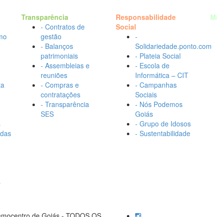
Transparência
Responsabilidade
M
- Contratos de
Social
mo
gestão
-
- Balanços
Solidariedade.ponto.com
patrimoniais
- Plateia Social
- Assembleias e
- Escola de
reuniões
Informática – CIT
ta
- Compras e
- Campanhas
contratações
Sociais
- Transparência
- Nós Podemos
SES
Goiás
s
- Grupo de Idosos
adas
- Sustentabilidade
s
Hemocentro de Goiás - TODOS OS