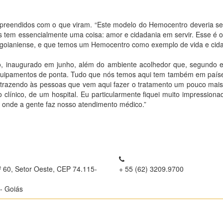
rpreendidos com o que viram. “Este modelo do Hemocentro deveria se
mas tem essencialmente uma coisa: amor e cidadania em servir. Esse 
o, goianiense, e que temos um Hemocentro como exemplo de vida e cid
io, inaugurado em junho, além do ambiente acolhedor que, segundo el
quipamentos de ponta. Tudo que nós temos aqui tem também em paíse
, trazendo às pessoas que vem aqui fazer o tratamento um pouco mais
ínico, de um hospital. Eu particularmente fiquei muito impressionad
 onde a gente faz nosso atendimento médico.”
º 60, Setor Oeste, CEP 74.115-
+ 55 (62) 3209.9700
- Goiás