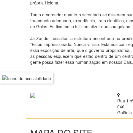
própria Helena.
Tanto o vereador quanto o secretário se disseram su
tratamento adequado, experiência, trato científico, 
de Goiás. Eu fico muito feliz em dizer que sou goian
Já Zander ressaltou a estrutura encontrada no préd
“Estou impressionado. Nunca vi isso. Estamos com e
essa exposição de arte, que o governo proporcionou
as pessoas esquecem que estão dentro de um centro cl
gente possa fazer essa humanização em nossos Cais,
Rua 1 n
040
Goiânia 
MAPA DO SITE