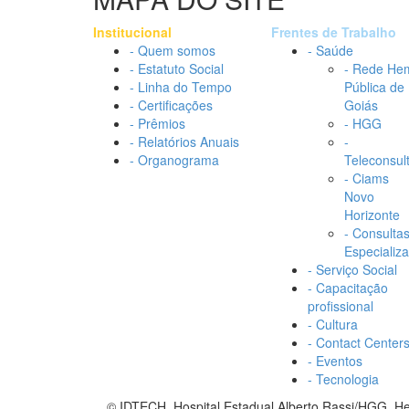
Institucional
Frentes de Trabalho
- Quem somos
- Saúde
- Estatuto Social
- Rede He
- Linha do Tempo
Pública de
- Certificações
Goiás
- Prêmios
- HGG
- Relatórios Anuais
-
- Organograma
Teleconsul
- Ciams
Novo
Horizonte
- Consulta
Especializ
- Serviço Social
- Capacitação
profissional
- Cultura
- Contact Center
- Eventos
- Tecnologia
© IDTECH, Hospital Estadual Alberto Rassi/HGG, 