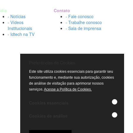
ídia
Contato
- Notícias
- Fale conosco
- Vídeos
- Trabalhe conosco
Institucionais
- Sala de imprensa
- Idtech na TV
Preferências de Cookies
Este site utiliza cookies essenciais para garantir seu
funcionamento e, mediante sua autorização, cookies
de análise de visitação para aprimorar nossos
serviços.
Acesse a Política de Cookies.
Cookies essenciais
Cookies de análise